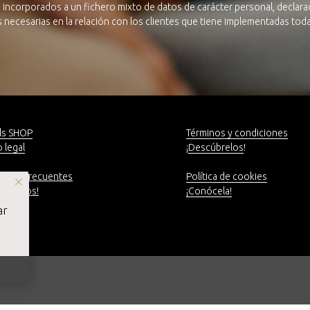
 incorporados a un fichero mixto de datos de carácter personal, declarad
as necesarias en la relación con los clientes que tiene implementadas to
ls SHOP
Términos y condiciones
 legal
¡
Descúbrelos
!
untas frecuentes
Política de cookies
táctanos!
¡Conócela!
ar