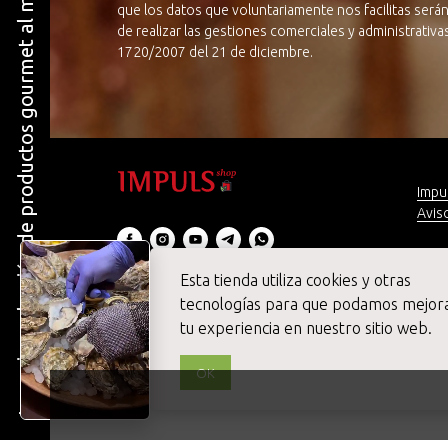
La mejor selección de productos gourmet al mejor precio
que los datos que voluntariamente nos facilitas serán
de realizar las gestiones comerciales y administrativ
1720/2007 del 21 de diciembre.
Impu
Aviso
Preg
¡Con
Esta tienda utiliza cookies y otras
© 2020 Impuls SHOP Gourmet Online
tecnologías para que podamos mejor
Todos los derechos reservados
tu experiencia en nuestro sitio web.
OK