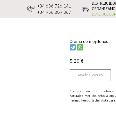
DISTRIBUIDO
+34 636 726 141
ORGANIZAMOS
+34 966 889 867
DIME QUÉ COM
Crema de mejillones
5,20
€
Añadir al carrito
Crema con un potente sabor a me
naturales: mejillón, cebolla, ajo
harinas, huevo, leche. Apta para 