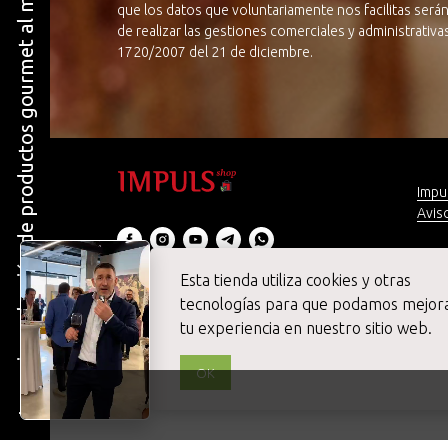
La mejor selección de productos gourmet al mejor precio
que los datos que voluntariamente nos facilitas serán
de realizar las gestiones comerciales y administrativ
1720/2007 del 21 de diciembre.
Impu
Aviso
Preg
¡Con
Esta tienda utiliza cookies y otras
© 2020 Impuls SHOP Gourmet Online
tecnologías para que podamos mejor
Todos los derechos reservados
tu experiencia en nuestro sitio web.
OK