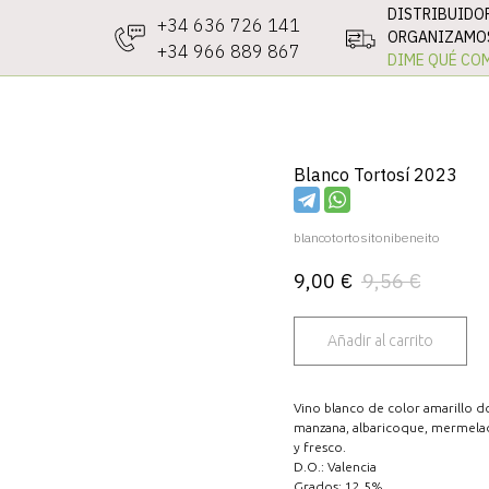
DISTRIBUIDO
+34 636 726 141
ORGANIZAMOS
+34 966 889 867
DIME QUÉ COM
Blanco Tortosí 2023
blancotortositonibeneito
9,00
€
9,56
€
Añadir al carrito
Vino blanco de color amarillo d
manzana, albaricoque, mermelada
y fresco.
D.O.: Valencia
Grados: 12,5%