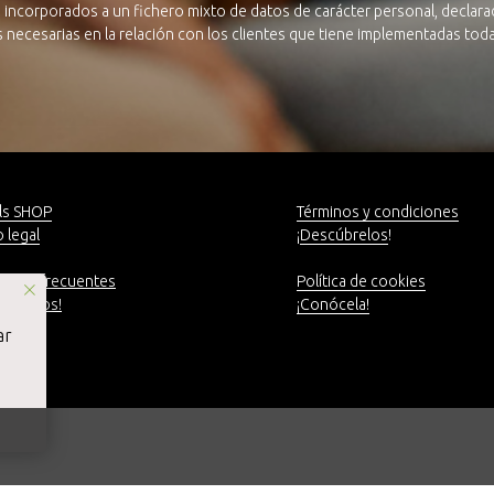
 incorporados a un fichero mixto de datos de carácter personal, declarad
as necesarias en la relación con los clientes que tiene implementadas to
ls SHOP
Términos y condiciones
 legal
¡
Descúbrelos
!
untas frecuentes
Política de cookies
táctanos!
¡Conócela!
ar