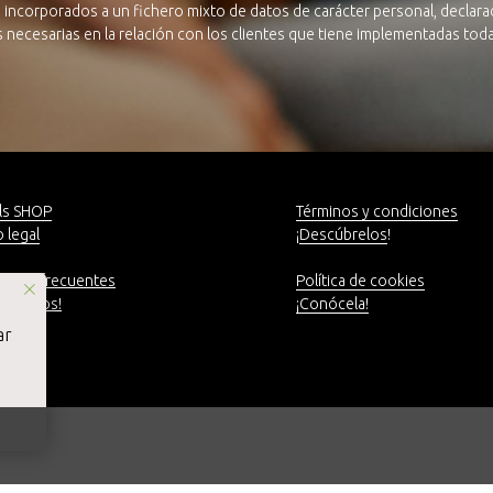
 incorporados a un fichero mixto de datos de carácter personal, declarad
as necesarias en la relación con los clientes que tiene implementadas to
ls SHOP
Términos y condiciones
 legal
¡
Descúbrelos
!
untas frecuentes
Política de cookies
táctanos!
¡Conócela!
ar