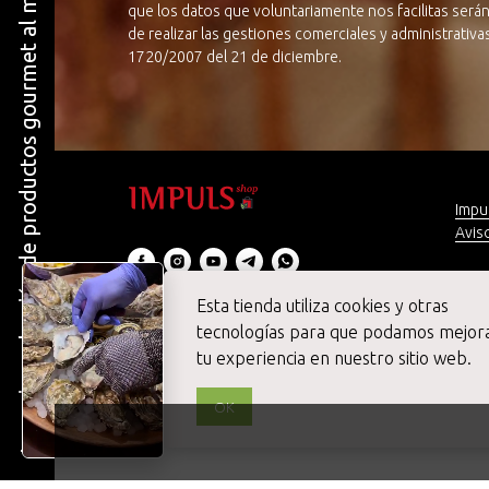
La mejor selección de productos gourmet al mejor precio
que los datos que voluntariamente nos facilitas serán
de realizar las gestiones comerciales y administrativ
1720/2007 del 21 de diciembre.
Impu
Aviso
Preg
¡Con
Esta tienda utiliza cookies y otras
© 2020 Impuls SHOP Gourmet Online
tecnologías para que podamos mejor
Todos los derechos reservados
tu experiencia en nuestro sitio web.
OK