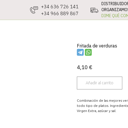
DISTRIBUIDO
+34 636 726 141
ORGANIZAMOS
+34 966 889 867
DIME QUÉ COM
Fritada de verduras
4,10
€
Añadir al carrito
Combinación de las mejores verd
todo tipo de platos. Ingrediente
Virgen Extra, azúcar y sal.