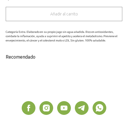
Añadir al carrito
Categoría Extra. Elaborado en su propio jugo sin agua añadida. Rico en antioxidantes,
combate la inflamación, ayuda a suprimir el apetito y acelera el metabolismo. Previene el
envejecimiento, el cáncer y el colesterol malo o LDL. Sin gluten. 100% saludable.
Recomendado