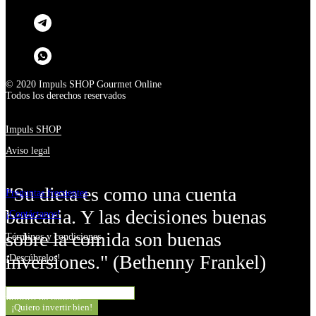
© 2020 Impuls SHOP Gourmet Online
Todos los derechos reservados
Impuls SHOP
Aviso legal
"Su dieta es como una cuenta
Preguntas frecuentes
bancaria. Y las decisiones buenas
¡Contáctanos!
sobre la comida son buenas
Términos y condiciones
inversiones." (Bethenny Frankel)
¡
Descúbrelos
!
¿Quieres invertir bien?
Política de cookies
¡Quiero invertir bien!